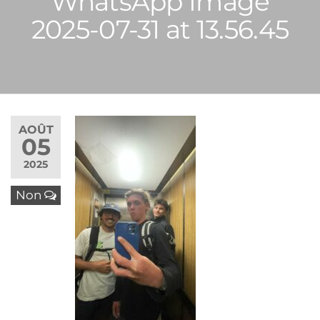
WhatsApp Image
2025-07-31 at 13.56.45
AOÛT
05
2025
Non