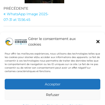
Navigation
Article
PRÉCÉDENTE
précédent
WhatsApp Image 2025-
de
07-31 at 13.56.45
l’article
Gérer le consentement aux
INSTITUTIONS
cookies
Fédération Française de Surf
Pour offrir les meilleures expériences, nous utilisons des technologies telles que
Conseil Départemental de la Gironde
les cookies pour stocker et/ou accéder aux informations des appareils. Le fait de
consentir à ces technologies nous permettra de traiter des données telles que
le comportement de navigation ou les ID uniques sur ce site. Le fait de ne pas
Ligue de Surf de Nouvelle Aquitaine
consentir ou de retirer son consentement peut avoir un effet négatif sur
certaines caractéristiques et fonctions.
CdC Médoc Atlantique
Accepter
Refuser