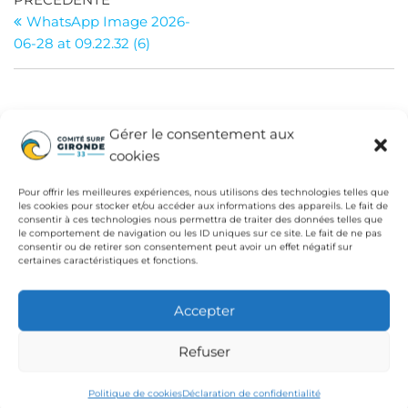
Navigation
précédent
WhatsApp Image 2026-
de
06-28 at 09.22.32 (6)
l’article
INSTITUTIONS
Gérer le consentement aux
cookies
Fédération Française de Surf
Conseil Départemental de la Gironde
Pour offrir les meilleures expériences, nous utilisons des technologies telles que
les cookies pour stocker et/ou accéder aux informations des appareils. Le fait de
Ligue de Surf de Nouvelle Aquitaine
consentir à ces technologies nous permettra de traiter des données telles que
le comportement de navigation ou les ID uniques sur ce site. Le fait de ne pas
consentir ou de retirer son consentement peut avoir un effet négatif sur
CdC Médoc Atlantique
certaines caractéristiques et fonctions.
Accepter
Refuser
Politique de cookies
Déclaration de confidentialité