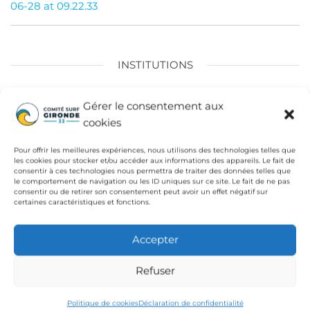
06-28 at 09.22.33
l’article
INSTITUTIONS
Fédération Française de Surf
Gérer le consentement aux
Conseil Départemental de la Gironde
cookies
Ligue de Surf de Nouvelle Aquitaine
Pour offrir les meilleures expériences, nous utilisons des technologies telles que
les cookies pour stocker et/ou accéder aux informations des appareils. Le fait de
CdC Médoc Atlantique
consentir à ces technologies nous permettra de traiter des données telles que
le comportement de navigation ou les ID uniques sur ce site. Le fait de ne pas
consentir ou de retirer son consentement peut avoir un effet négatif sur
certaines caractéristiques et fonctions.
Accepter
Refuser
Politique de cookies
Déclaration de confidentialité