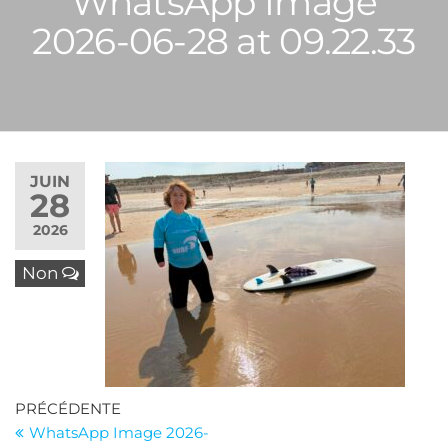
WhatsApp Image
2026-06-28 at 09.22.33
JUIN
28
2026
Non
Navigation
Article
PRÉCÉDENTE
précédent
WhatsApp Image 2026-
de