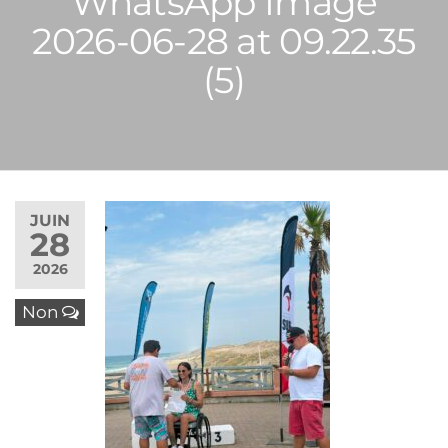
WhatsApp Image
2026-06-28 at 09.22.35
(5)
JUIN
28
2026
Non