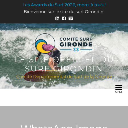
Skip
Les Awards du Surf 2026, merci à tous !
to
Bienvenue sur le site du surf Girondin.
the
content
LE SITE OFFICIEL DU
SURF GIRONDIN
Comité Départemental de Surf de la Gironde
MENU