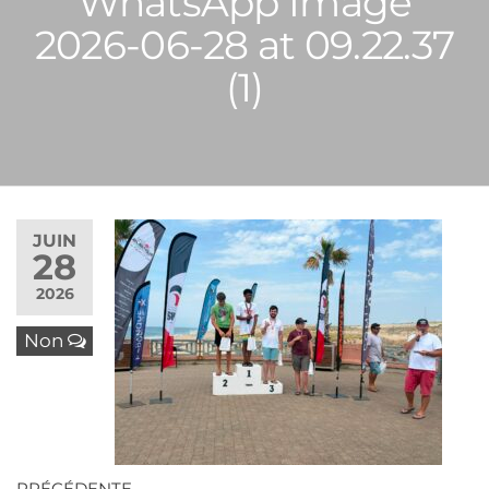
WhatsApp Image
2026-06-28 at 09.22.37
(1)
JUIN
28
2026
Non
Article
PRÉCÉDENTE