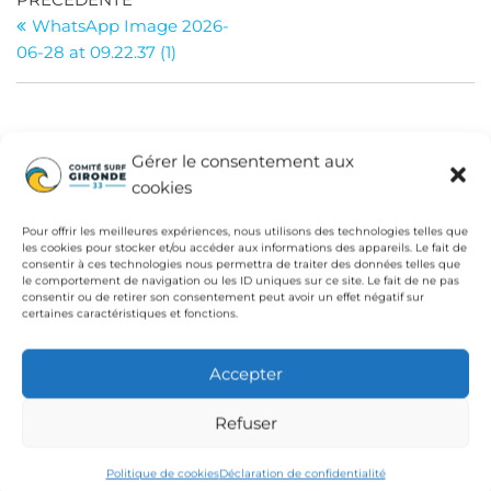
Navigation
précédent
WhatsApp Image 2026-
de
06-28 at 09.22.37 (1)
l’article
INSTITUTIONS
Gérer le consentement aux
cookies
Fédération Française de Surf
Conseil Départemental de la Gironde
Pour offrir les meilleures expériences, nous utilisons des technologies telles que
les cookies pour stocker et/ou accéder aux informations des appareils. Le fait de
Ligue de Surf de Nouvelle Aquitaine
consentir à ces technologies nous permettra de traiter des données telles que
le comportement de navigation ou les ID uniques sur ce site. Le fait de ne pas
consentir ou de retirer son consentement peut avoir un effet négatif sur
CdC Médoc Atlantique
certaines caractéristiques et fonctions.
Accepter
Refuser
Politique de cookies
Déclaration de confidentialité