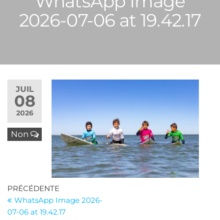
WhatsApp Image
2026-07-06 at 19.42.17
JUIL
08
2026
Non
Navigation
Article
PRÉCÉDENTE
précédent
WhatsApp Image 2026-
de
07-06 at 19.42.17