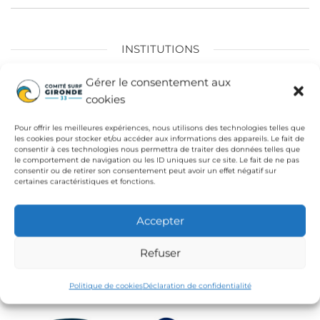
l’article
INSTITUTIONS
Fédération Française de Surf
Gérer le consentement aux
cookies
Conseil Départemental de la Gironde
Ligue de Surf de Nouvelle Aquitaine
Pour offrir les meilleures expériences, nous utilisons des technologies telles que
les cookies pour stocker et/ou accéder aux informations des appareils. Le fait de
CdC Médoc Atlantique
consentir à ces technologies nous permettra de traiter des données telles que
le comportement de navigation ou les ID uniques sur ce site. Le fait de ne pas
consentir ou de retirer son consentement peut avoir un effet négatif sur
certaines caractéristiques et fonctions.
Accepter
Refuser
Politique de cookies
Déclaration de confidentialité