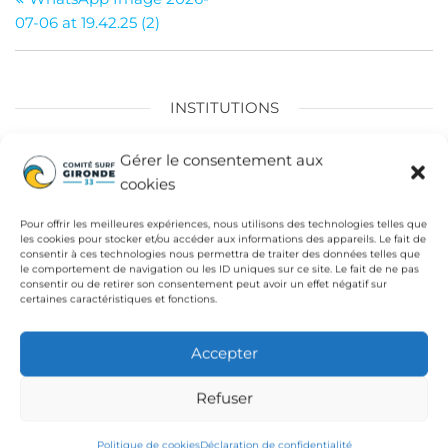
de
07-06 at 19.42.25 (2)
l’article
INSTITUTIONS
Fédération Française de Surf
Gérer le consentement aux
cookies
Conseil Départemental de la Gironde
Ligue de Surf de Nouvelle Aquitaine
Pour offrir les meilleures expériences, nous utilisons des technologies telles que
les cookies pour stocker et/ou accéder aux informations des appareils. Le fait de
CdC Médoc Atlantique
consentir à ces technologies nous permettra de traiter des données telles que
le comportement de navigation ou les ID uniques sur ce site. Le fait de ne pas
consentir ou de retirer son consentement peut avoir un effet négatif sur
certaines caractéristiques et fonctions.
Accepter
Refuser
Politique de cookies
Déclaration de confidentialité