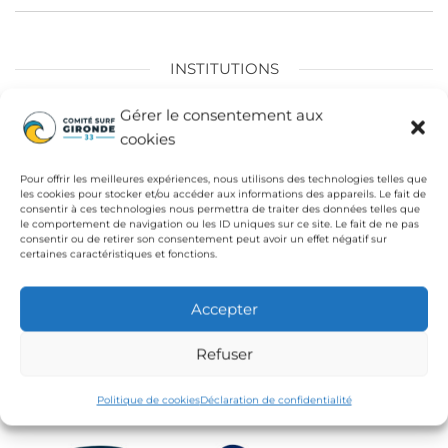
l’article
INSTITUTIONS
Fédération Française de Surf
Gérer le consentement aux
cookies
Conseil Départemental de la Gironde
Ligue de Surf de Nouvelle Aquitaine
Pour offrir les meilleures expériences, nous utilisons des technologies telles que
les cookies pour stocker et/ou accéder aux informations des appareils. Le fait de
CdC Médoc Atlantique
consentir à ces technologies nous permettra de traiter des données telles que
le comportement de navigation ou les ID uniques sur ce site. Le fait de ne pas
consentir ou de retirer son consentement peut avoir un effet négatif sur
certaines caractéristiques et fonctions.
Accepter
Refuser
Politique de cookies
Déclaration de confidentialité