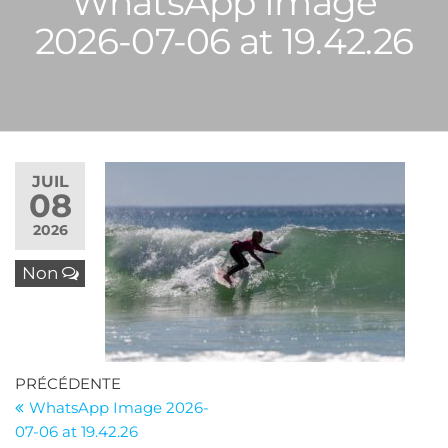
WhatsApp Image
2026-07-06 at 19.42.26
JUIL
08
2026
Non
Navigation
Article
PRÉCÉDENTE
précédent
WhatsApp Image 2026-
de
07-06 at 19.42.26