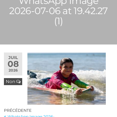
WhatsApp Image
2026-07-06 at 19.42.27
(1)
JUIL
08
2026
Non
Navigation
Article
PRÉCÉDENTE
précédent
WhatsApp Image 2026-