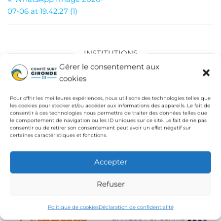
de
07-06 at 19.42.27 (1)
l’article
INSTITUTIONS
Gérer le consentement aux
Fédération Française de Surf
cookies
Conseil Départemental de la Gironde
Pour offrir les meilleures expériences, nous utilisons des technologies telles que
les cookies pour stocker et/ou accéder aux informations des appareils. Le fait de
Ligue de Surf de Nouvelle Aquitaine
consentir à ces technologies nous permettra de traiter des données telles que
le comportement de navigation ou les ID uniques sur ce site. Le fait de ne pas
CdC Médoc Atlantique
consentir ou de retirer son consentement peut avoir un effet négatif sur
certaines caractéristiques et fonctions.
Accepter
Refuser
Politique de cookies
Déclaration de confidentialité