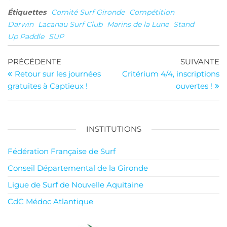
Étiquettes
Comité Surf Gironde
Compétition
Darwin
Lacanau Surf Club
Marins de la Lune
Stand
Up Paddle
SUP
Navigation
Article
Ar
PRÉCÉDENTE
SUIVANTE
précédent
su
Retour sur les journées
Critérium 4/4, inscriptions
de
gratuites à Captieux !
ouvertes !
l’article
INSTITUTIONS
Fédération Française de Surf
Conseil Départemental de la Gironde
Ligue de Surf de Nouvelle Aquitaine
CdC Médoc Atlantique