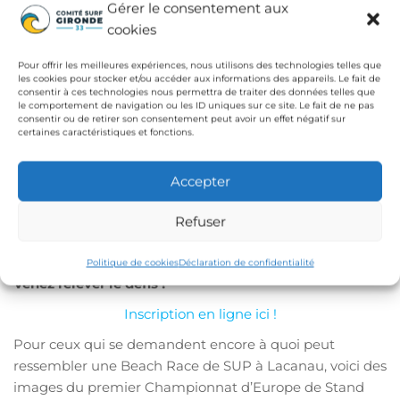
Gérer le consentement aux
vérification documents (certificat / licence /
cookies
autorisation parentale),
Dans l’aprés-midi, 30mns avant le départ :
Pour offrir les meilleures expériences, nous utilisons des technologies telles que
les cookies pour stocker et/ou accéder aux informations des appareils. Le fait de
Briefing pour tous les compétiteurs
consentir à ces technologies nous permettra de traiter des données telles que
(parcours)
le comportement de navigation ou les ID uniques sur ce site. Le fait de ne pas
consentir ou de retirer son consentement peut avoir un effet négatif sur
certaines caractéristiques et fonctions.
Dans l’aprés-midi :
Course
Accepter
16h – 17h :
Podiums / Remise des prix
Refuser
Vous l’aurez compris, le SUP sera à l’honneur et il faudra
se frotter aux célèbres vagues Canaulaises
Politique de cookies
Déclaration de confidentialité
Venez relever le défis !
Inscription en ligne ici !
Pour ceux qui se demandent encore à quoi peut
ressembler une Beach Race de SUP à Lacanau, voici des
images du premier Championnat d’Europe de Stand