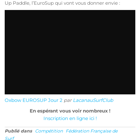
Up Paddle, l’EuroSup qui vont vous donner envie :
Oxbow EUROSUP Jour 2
par
LacanauSurfClub
En espérant vous voir nombreux !
Inscription en ligne ici !
Publié dans
Compétition
Fédération Française de
Surf