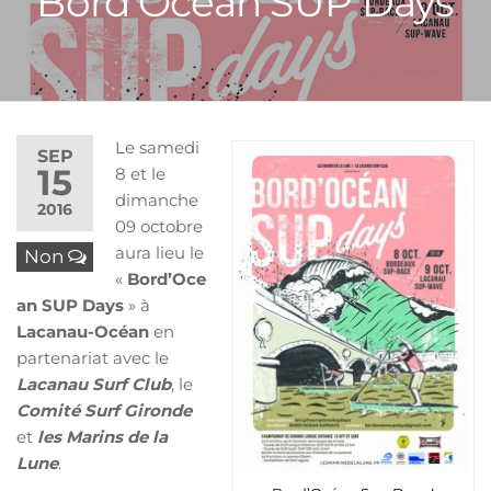
Bord’Ocean SUP Days
Le samedi
SEP
15
8 et le
dimanche
2016
09 octobre
aura lieu le
Non
«
Bord’Oce
an SUP Days
» à
Lacanau-Océan
en
partenariat avec le
Lacanau Surf Club
, le
Comité Surf Gironde
et
les Marins de la
Lune
.